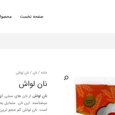
صفحه نخست
محصولا
خانه
/
نان
/ نان لواش
نان لواش
نان لواش
از نان های سنتی کهن 
می­شناسند. این نان متمایل به
است. نان لواش کم حجم ترین و