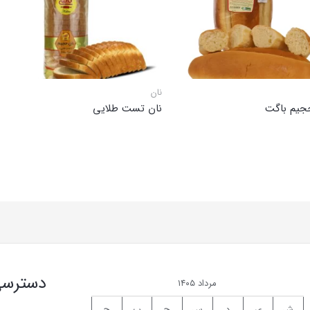
نان
جیم باگت
نان تست طلایی
دسترسی
مرداد ۱۴۰۵
ش
ی
د
س
چ
پ
ج