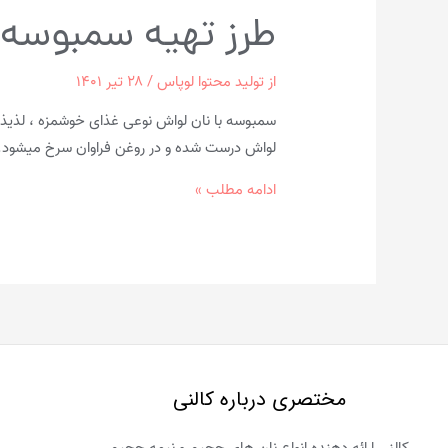
طرز تهیه سمبوسه 
از
تولید محتوا لوپاس
/
۲۸ تیر ۱۴۰۱
سمبوسه با نان لواش نوعی غذای خوشمزه ، لذیذ 
لواش درست شده و در روغن فراوان سرخ می­شود. 
طرز
ادامه مطلب »
تهیه
سمبوسه
با
نان
لواش
به
روش
مختصری درباره کالنی
جدید