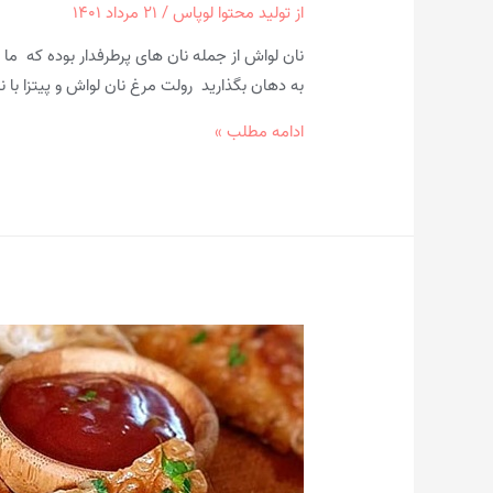
از
تولید محتوا لوپاس
/
۲۱ مرداد ۱۴۰۱
نان لواش از جمله نان های پرطرفدار بوده که ما 
به دهان بگذارید رولت مرغ نان لواش و پیتزا با 
آموزش
ادامه مطلب »
رولت
مرغ
و
پیتزا
با
نان
لواش
در
۳۰
دقیقه