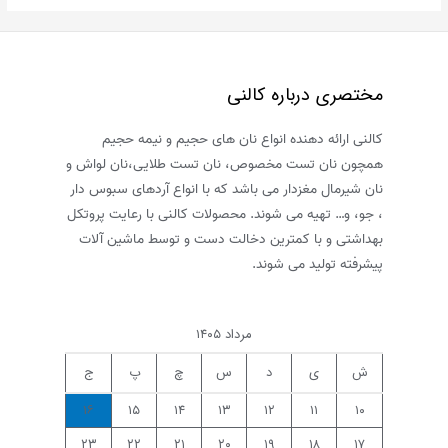
تهیه
نان
شیرمال
به
مختصری درباره کالنی
روش
خانگی
کالنی ارائه دهنده انواع نان های حجیم و نیمه حجیم
همچون نان تست مخصوص، نان تست طلایی،نان لواش و
نان شیرمال مغزدار می باشد که با انواع آردهای سبوس دار
، جو، و… تهیه می شوند. محصولات کالنی با رعایت پروتکل
بهداشتی و با کمترین دخالت دست و توسط ماشین آلات
پیشرفته تولید می شوند.
مرداد ۱۴۰۵
ش
ی
د
س
چ
پ
ج
۱۶
۱۵
۱۴
۱۳
۱۲
۱۱
۱۰
۲۳
۲۲
۲۱
۲۰
۱۹
۱۸
۱۷