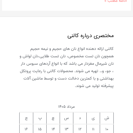
طرز
ادامه مطلب »
تهیه
کیک
پودینگ
سیب
مختصری درباره کالنی
در
خانه
کالنی ارائه دهنده انواع نان های حجیم و نیمه حجیم
به
همچون نان تست مخصوص، نان تست طلایی،نان لواش و
روش
نان شیرمال مغزدار می باشد که با انواع آردهای سبوس دار
بازاری
، جو، و… تهیه می شوند. محصولات کالنی با رعایت پروتکل
بهداشتی و با کمترین دخالت دست و توسط ماشین آلات
پیشرفته تولید می شوند.
مرداد ۱۴۰۵
ش
ی
د
س
چ
پ
ج
۱۶
۱۵
۱۴
۱۳
۱۲
۱۱
۱۰