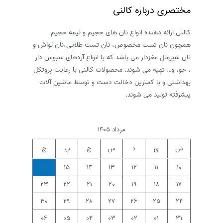
خانگی
مختصری درباره کالنی
با
ساده
کالنی ارائه دهنده انواع نان های حجیم و نیمه حجیم
ترین
همچون نان تست مخصوص، نان تست طلایی،نان لواش و
روش
نان شیرمال مغزدار می باشد که با انواع آردهای سبوس دار
، جو، و… تهیه می شوند. محصولات کالنی با رعایت پروتکل
بهداشتی و با کمترین دخالت دست و توسط ماشین آلات
پیشرفته تولید می شوند.
مرداد ۱۴۰۵
ش
ی
د
س
چ
پ
ج
۱۶
۱۵
۱۴
۱۳
۱۲
۱۱
۱۰
۲۳
۲۲
۲۱
۲۰
۱۹
۱۸
۱۷
۳۰
۲۹
۲۸
۲۷
۲۶
۲۵
۲۴
۰۶
۰۵
۰۴
۰۳
۰۲
۰۱
۳۱