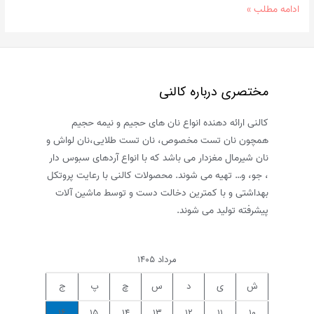
نان
ادامه مطلب »
زیتون
و
ژامبون
و
مختصری درباره کالنی
روش
پخت
کالنی ارائه دهنده انواع نان های حجیم و نیمه حجیم
آن
همچون نان تست مخصوص، نان تست طلایی،نان لواش و
در
نان شیرمال مغزدار می باشد که با انواع آردهای سبوس دار
منزل
، جو، و… تهیه می شوند. محصولات کالنی با رعایت پروتکل
بهداشتی و با کمترین دخالت دست و توسط ماشین آلات
پیشرفته تولید می شوند.
مرداد ۱۴۰۵
ش
ی
د
س
چ
پ
ج
۱۶
۱۵
۱۴
۱۳
۱۲
۱۱
۱۰