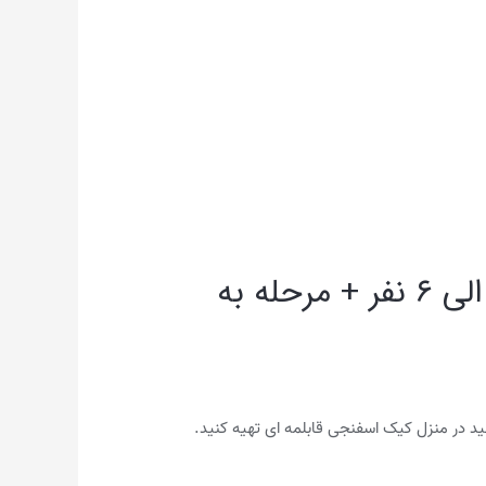
طرز تهیه “کیک اسفنجی بدون فر” (قابلمه ای ) در خانه برای ۴ الی ۶ نفر + مرحله به
ید در منزل کیک اسفنجی قابلمه ای تهیه کنید.