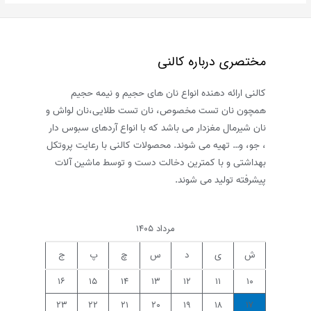
فطیر
به
روش
مختصری درباره کالنی
بازاری
در
کالنی ارائه دهنده انواع نان های حجیم و نیمه حجیم
خانه
همچون نان تست مخصوص، نان تست طلایی،نان لواش و
نان شیرمال مغزدار می باشد که با انواع آردهای سبوس دار
، جو، و… تهیه می شوند. محصولات کالنی با رعایت پروتکل
بهداشتی و با کمترین دخالت دست و توسط ماشین آلات
پیشرفته تولید می شوند.
مرداد ۱۴۰۵
ش
ی
د
س
چ
پ
ج
۱۶
۱۵
۱۴
۱۳
۱۲
۱۱
۱۰
۲۳
۲۲
۲۱
۲۰
۱۹
۱۸
۱۷