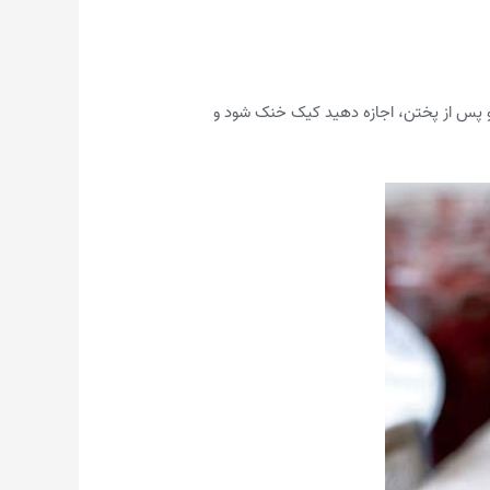
 را برای ۴۰-۳۰ دقیقه در فر با دمای ۱۸۰ درجه سانتی‌گراد پخته و پس از پختن، اجازه دهید کیک خنک شود و