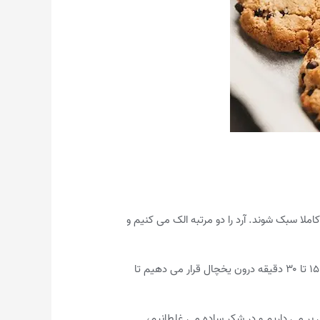
املا سبک شوند. آرد را دو مرتبه الک می کنیم و
۳ -باید آرد را کم کم اضافه کنیم تا خمیر بیش از حد سفت نشود. پس از اینکه مایه شیرینی به طور کامل آماده شد، آنرا به مدت ۱۵ تا ۳۰ دقیقه درون یخچال قرار می دهیم تا
ی بر می داریم و در شکر ساده می غلطانیم،