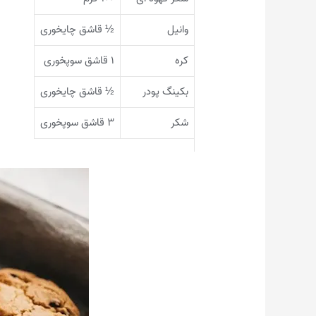
وانیل
½ قاشق چایخوری
کره
۱ قاشق سوپخوری
بکینگ پودر
½ قاشق چایخوری
شکر
۳ قاشق سوپخوری