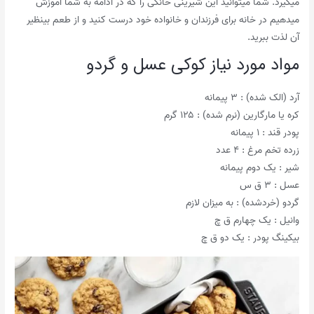
میگیرد. شما میتوانید این شیرینی خانگی را که در ادامه به شما اموزش
میدهیم در خانه برای فرزندان و خانواده خود درست کنید و از طعم بینظیر
آن لذت ببرید.
مواد مورد نیاز کوکی عسل و گردو
آرد (الک شده) : ۳ پیمانه
کره یا مارگارین (نرم شده) : ۱۲۵ گرم
پودر قند : ۱ پیمانه
زرده تخم مرغ : ۴ عدد
شیر : یک دوم پیمانه
عسل : ۳ ق س
گردو (خردشده) : به میزان لازم
وانیل : یک چهارم ق چ
بیکینگ پودر : یک دو ق چ