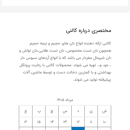
مختصری درباره کالنی
کالنی ارائه دهنده انواع نان های حجیم و نیمه حجیم
همچون نان تست مخصوص، نان تست طلایی،نان لواش و
نان شیرمال مغزدار می باشد که با انواع آردهای سبوس دار
، جو، و… تهیه می شوند. محصولات کالنی با رعایت پروتکل
بهداشتی و با کمترین دخالت دست و توسط ماشین آلات
پیشرفته تولید می شوند.
مرداد ۱۴۰۵
ش
ی
د
س
چ
پ
ج
۱۶
۱۵
۱۴
۱۳
۱۲
۱۱
۱۰