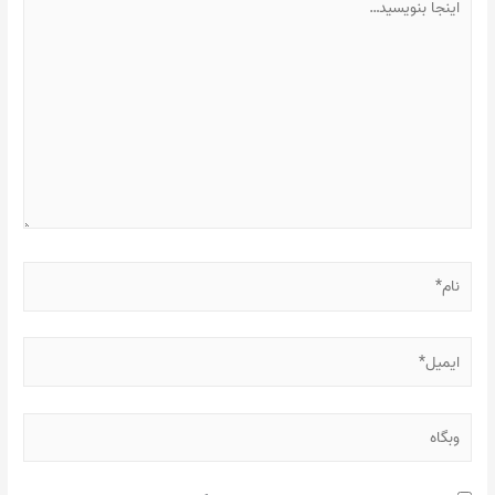
بنویسید…
نام*
ایمیل*
وبگاه