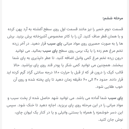
مرحله ششم
:
قسمت دوم خمیر را نیز مانند قسمت اول روی سطح آغشته به آرد پهن کرده
و با همان قطر صاف کنید. آن را با کاتر مخصوص آشپزخانه برش بزنید. برش
ها را به صورت حصیری روی مواد میانی
پای سیب
قرار دهید. در آخر زرده
تخم مرغ هم زده را با یک برس روی سطح
پای سیب
بمالید. می توانید
درون زرده تخم مرغ کمی وانیل اضافه کنید. تا عطر دلپذیری به پای شما
ببخشد. همچنین می توانید کمی شکر یا پودر قند روی پای بپاشید. حالا
قالب کیک را درون فر که از قبل با حرارت ۱۸۰ درجه سانتی گراد گرم کرده اید
قرار داده. حدود ۴۰ الی ۶۰ دقیقه زمان دهید تا پای پخته شده و روی آن
خوب طلایی شود.
پای سیب
شما آماده می باشد. می توانید شهد حاصل شده از پخت سیب و
مواد میانی را در این مرحله روی پای بریزید. اجازه دهید تا خنک شود. سپس
این دسر خوشمزه را همراه با بستنی وانیلی و یا در کنار یک لیوان چای،
نوش جان کنید.